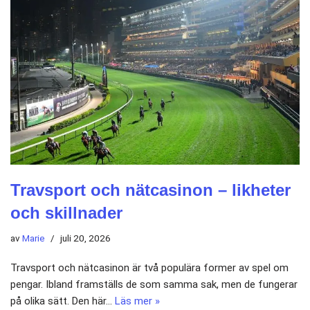
Travsport och nätcasinon – likheter
och skillnader
av
Marie
juli 20, 2026
Travsport och nätcasinon är två populära former av spel om
pengar. Ibland framställs de som samma sak, men de fungerar
på olika sätt. Den här…
Läs mer »