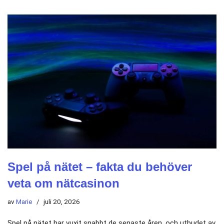
Spel på nätet – fakta du behöver
veta om nätcasinon
av
Marie
juli 20, 2026
Spel på nätet har vuxit snabbt de senaste åren, och utbudet av