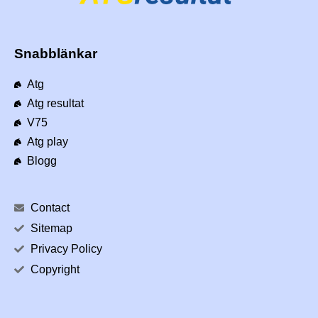
Snabblänkar
Atg
Atg resultat
V75
Atg play
Blogg
Contact
Sitemap
Privacy Policy
Copyright